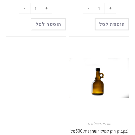
כמות
כמות
-
+
-
+
של
של
מיכל
מיכל
נירוסטה
נירוסטה
2
10
הוספה לסל
הוספה לסל
ליטר
ליטר
מוצרים משלימים
בקבוק ריק למילוי שמן זית 500מל'