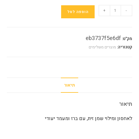
כמות
+
-
הוספה לסל
של
מיכל
נירוסטה
eb3737f5e6df
מק"ט:
5
ליטר
קטגוריה:
מוצרים משלימים
תיאור
תיאור
לאחסון ומילוי שמן זית, עם ברז ומעמד יעודי