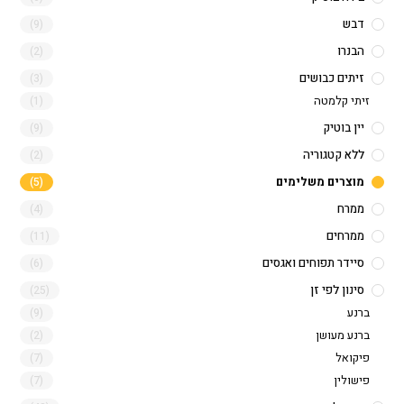
דבש
(9)
הבנרו
(2)
זיתים כבושים
(3)
זיתי קלמטה
(1)
יין בוטיק
(9)
ללא קטגוריה
(2)
מוצרים משלימים
(5)
ממרח
(4)
ממרחים
(11)
סיידר תפוחים ואגסים
(6)
סינון לפי זן
(25)
ברנע
(9)
ברנע מעושן
(2)
פיקואל
(7)
פישולין
(7)