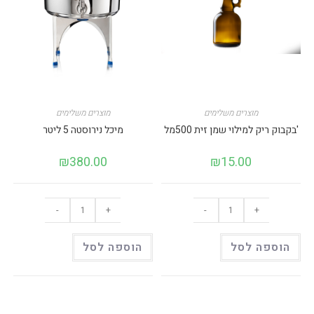
מוצרים משלימים
מוצרים משלימים
בקבוק ריק למילוי שמן זית 500מל'
מיכל נירוסטה 5 ליטר
₪
380.00
₪
15.00
כמות
כמות
-
+
-
+
של
של
בקבוק
מיכל
ריק
נירוסטה
למילוי
5
הוספה לסל
הוספה לסל
שמן
ליטר
זית
500מל'