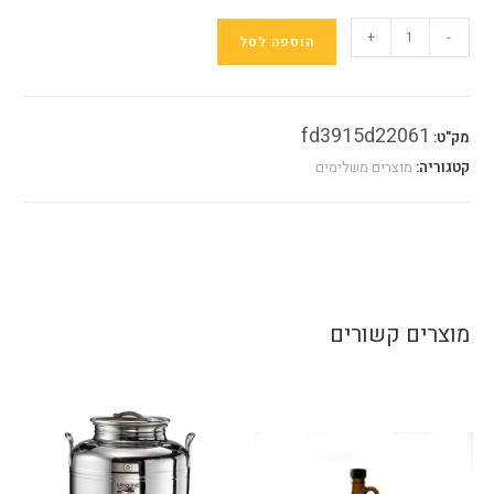
כמות
+
-
הוספה לסל
של
מוזגן
לשמן
fd3915d22061
מק"ט:
זית
קטגוריה:
מוצרים משלימים
מוצרים קשורים