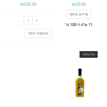
₪
250.00
₪
55.00
מידע נוסף
כמות
-
+
של
11 ש"ח ל-100 גר'
מארז
מס‘
5
הוספה לסל
אזל המלאי