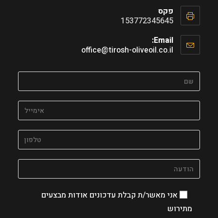
Opens
פקס
in
153772345645
your
application
Email:
Opens
office@tirosh-oliveoil.co.il
in
your
application
אני מאשר/ת קבלת עדכונים אודות מבצעים
מתירוש