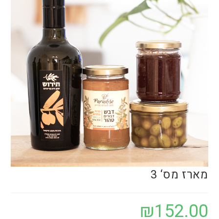
מארז מס‘ 3
₪
152.00