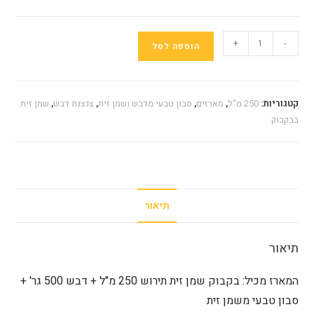
כמות
+
-
הוספה לסל
של
מארז
מס‘
קטגוריות:
250 מ"ל
,
מארזים
,
סבון טבעי מדבש ושמן זית
,
צנצנת דבש
,
שמן זית
18
בבקבוק
תיאור
תיאור
המארז מכיל: בקבוק שמן זית תירוש 250 מ"ל + דבש 500 גר' +
סבון טבעי משמן זית