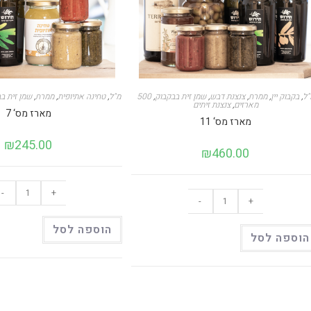
5 מ"ל
,
בקבוק יין
,
ממרח
,
צנצנת דבש
,
שמן זית בבקבוק
,
500 מ"ל
,
טחינה אתיופית
,
ממרח
,
שמן זית ב
מארזים
,
צנצנת זיתים
מארז מס‘ 7
מארז מס‘ 11
₪
245.00
₪
460.00
כמות
כמות
-
+
של
-
+
של
מארז
מארז
מס‘
מס‘
7
הוספה לסל
11
הוספה לסל