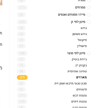
ממרח
(4)
ממרחים
(11)
סיידר תפוחים ואגסים
(6)
סינון לפי זן
(25)
ברנע
(9)
תי
ברנע מעושן
(2)
פיקואל
(7)
מא
פישולין
(7)
סינון לפי מוצר
(48)
בירות בוטיק
(1)
בקבוק יין
(7)
מ
טחינה אתיופית
(4)
מארזים
(27)
סבון טבעי מדבש ושמן זית
(6)
פיצוחים
(1)
צנצנת דבש
(11)
צנצנת זיתים
(19)
צנצנת ריבה
(4)