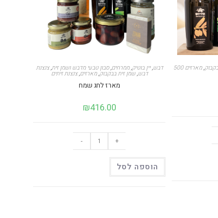
בקבוק
,
מארזים
דבש
,
יין בוטיק
,
ממרחים
,
סבון טבעי מדבש ושמן זית
,
צנצנת
דבש
,
שמן זית בבקבוק
,
מארזים
,
צנצנת זיתים
מארז לחג שמח
₪
416.00
כמות
-
+
של
מארז
לחג
שמח
הוספה לסל