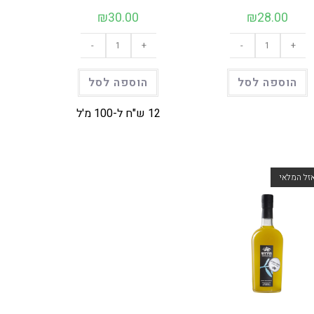
₪
30.00
₪
28.00
כמות
כמות
-
+
-
+
של
של
פישולין
פישולין
|
|
250
250
הוספה לסל
הוספה לסל
מל
מל
(בקבוק)
(פחית)
12 ש"ח ל-100 מ'ל
זל המלאי