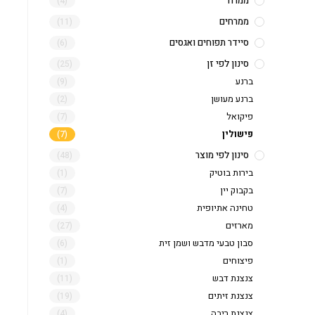
ממרח
(4)
ממרחים
(11)
סיידר תפוחים ואגסים
(6)
סינון לפי זן
(25)
ברנע
(9)
ברנע מעושן
(2)
פיקואל
(7)
פישולין
(7)
סינון לפי מוצר
(48)
בירות בוטיק
(1)
בקבוק יין
(7)
טחינה אתיופית
(4)
מארזים
(27)
סבון טבעי מדבש ושמן זית
(6)
פיצוחים
(1)
צנצנת דבש
(11)
צנצנת זיתים
(19)
צנצנת ריבה
(4)