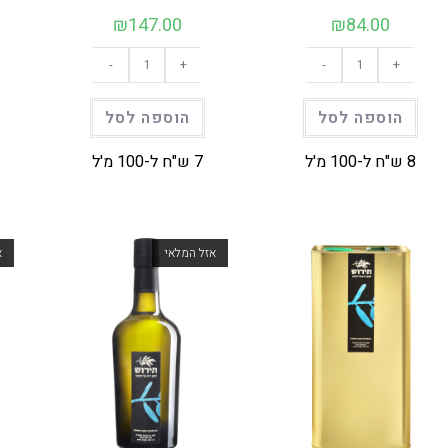
₪
147.00
₪
84.00
כמות
כמות
-
+
-
+
של
של
פישולין
פישולין
|
|
2
1
הוספה לסל
הוספה לסל
ליטר
ליטר
8 ש"ח ל-100 מ'ל
7 ש"ח ל-100 מ'ל
אזל המלאי
א