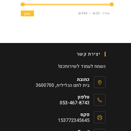
מחיר
מחיר
מחיר:
₪20
—
₪340
סנן
מינימלי
מקסימלי
יצירת קשר
נשמח לעמוד לשירותכם!
כתובת
בית לחם הגלילית, 3600700
טלפון
053-467-8743
Opens
פקס
in
153772345645
your
application