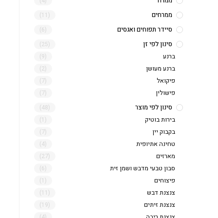
ממרח
(4)
ממרחים
(11)
סיידר תפוחים ואגסים
(6)
סינון לפי זן
(25)
ברנע
(9)
ברנע מעושן
(2)
פיקואל
(7)
פישולין
(7)
סינון לפי מוצר
(48)
בירות בוטיק
(1)
בקבוק יין
(7)
טחינה אתיופית
(4)
מארזים
(27)
סבון טבעי מדבש ושמן זית
(6)
פיצוחים
(1)
צנצנת דבש
(11)
צנצנת זיתים
(19)
צנצנת ריבה
(4)