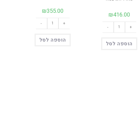
₪
355.00
₪
416.00
כמות
כמות
-
+
של
-
+
של
מארז
מארז
לערב
לחג
חג
הוספה לסל
שמח
הוספה לסל