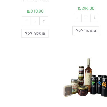
₪
296.00
₪
310.00
כמות
כמות
-
+
של
-
+
של
מארז
מארז
היכרות
טעמים
הוספה לסל
חדשים
הוספה לסל