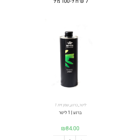
7 ש"ח ל-100 מ'ל
1 ליטר
,
ברנע
,
שמן זית
ברנע | 1 ליטר
₪
84.00